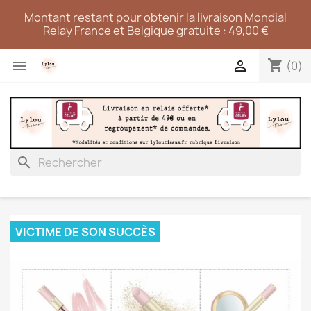
Montant restant pour obtenir la livraison Mondial
Relay France et Belgique gratuite : 49,00 €
shopping_cart


(0)
search
VICTIME DE SON SUCCÈS