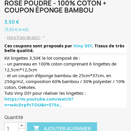
ROSE POUDRÉ - 100% COTON +
COUPON ÉPONGE BAMBOU
3,50 €
(3,50 € le lot)
Hors frais de port
*
Ces coupons sont proposés par
Viny DIY
. Tissus de très
belle qualité.
Kit lingettes 3,50€ le lot composé de :
- un panneau en 100% coton comprenant 6 lingettes de
12,5cm*12,5cm
- et un coupon d’éponge bambou de 25cm*37cm, en
250g/m2, composition 60% bambou / 30% polyester / 10%
coton, Oekotex.
Tuto Viny DIY pour réaliser les lingettes :
https://m.youtube.com/watch?
v=w4cDrpPcTOU&t=575s...
Quantité

AJOUTER AU PANIER