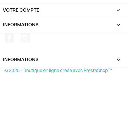
VOTRE COMPTE

INFORMATIONS
keyboard_arrow_down
Facebook
Instagram
INFORMATIONS

© 2026 - Boutique en ligne créée avec PrestaShop™