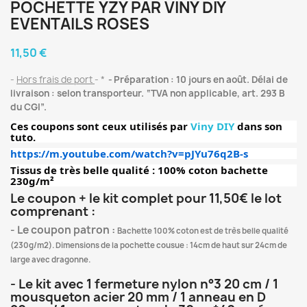
POCHETTE YZY PAR VINY DIY
EVENTAILS ROSES
11,50 €
Hors frais de port
*
Préparation : 10 jours en août. Délai de
livraison : selon transporteur. “TVA non applicable, art. 293 B
du CGI”.
Ces coupons sont ceux utilisés par
Viny DIY
dans son
tuto.
https://m.youtube.com/watch?v=pJYu76q2B-s
Tissus de très belle qualité : 100% coton bachette
230g/m²
Le coupon + le kit complet pour 11,50€ le lot
comprenant :
- Le coupon patron :
Bachette 100% coton est de très belle qualité
(230g/m2). Dimensions de la pochette cousue : 14cm de haut sur 24cm de
large avec dragonne.
- Le kit avec 1 fermeture nylon n°3 20 cm / 1
mousqueton acier 20 mm / 1 anneau en D