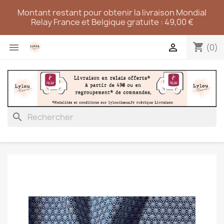
Montant restant pour obtenir la livraison Mondial
Relay France et Belgique gratuite : 49,00 €
shopping_cart


(0)
search