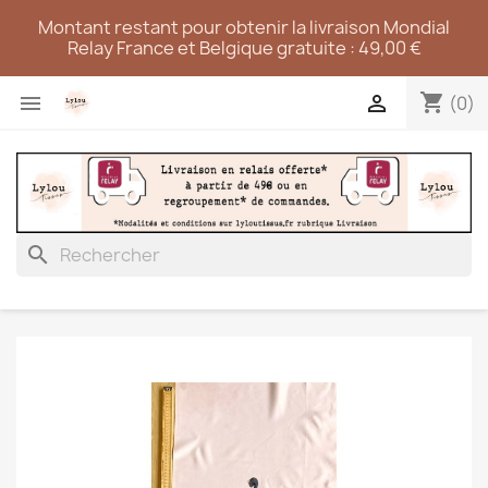
Montant restant pour obtenir la livraison Mondial
Relay France et Belgique gratuite : 49,00 €
shopping_cart


(0)
search