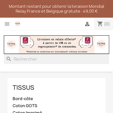
Montant restant pour obtenir la livraison Mondial
Relay France et Belgique gratuite : 49,00 €
shopping_cart


(0)
search
TISSUS
Bord-côte
Coton GOTS
Coton Imprimé