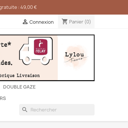
ratuite : 49,00 €
shopping_cart

Panier
(0)
Connexion
DOUBLE GAZE
RS
search