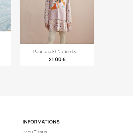
Aperçu rapide

.
Panneau Et Notice De...
21,00 €
INFORMATIONS
Lylou Tissus