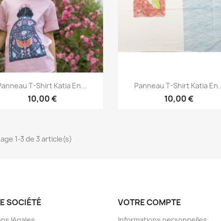
Aperçu rapide
Aperçu rapide


Panneau T-Shirt Katia En...
Panneau T-Shirt Katia En..
10,00 €
10,00 €
age 1-3 de 3 article(s)
E SOCIÉTÉ
VOTRE COMPTE
ns légales
Informations personnelles